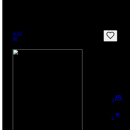
SORTIEREN
AAF
80
3
2