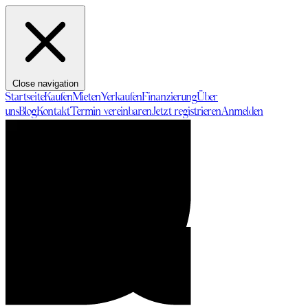
Close navigation
Startseite
Kaufen
Mieten
Verkaufen
Finanzierung
Über
uns
Blog
Kontakt
Termin vereinbaren
Jetzt registrieren
Anmelden