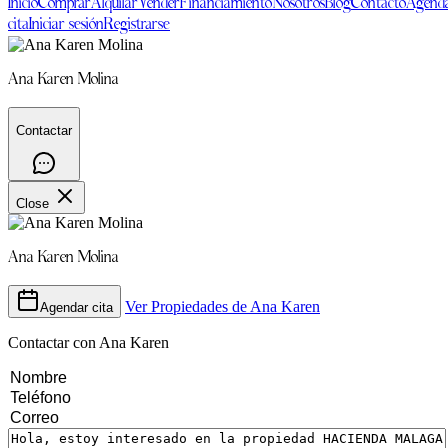
Inicio
Comprar
Alquilar
Vender
Financiamiento
Nosotros
Blog
Contacto
Agend
cita
Iniciar sesión
Registrarse
Ana Karen Molina
Contactar
Close
Ana Karen Molina
Ver Propiedades de
Ana Karen
Agendar cita
Contactar con
Ana Karen