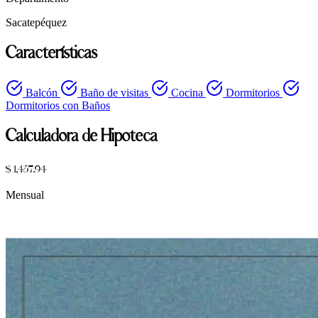
Sacatepéquez
Características
Balcón
Baño de visitas
Cocina
Dormitorios
Dormitorios con Baños
Calculadora de Hipoteca
$ 1,457.94
Mensual