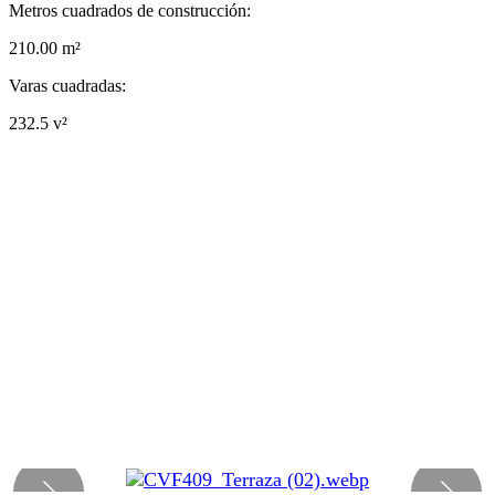
Metros cuadrados de construcción:
210.00 m²
Varas cuadradas:
232.5 v²
Leaflet
|
© OpenStreetMap contributors
+
−
Ana Karen
Enviar