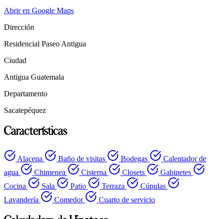
Abrir en Google Maps
Dirección
Residencial Paseo Antigua
Ciudad
Antigua Guatemala
Departamento
Sacatepéquez
Características
Alacena
Baño de visitas
Bodegas
Calentador de
agua
Chimenea
Cisterna
Closets
Gabinetes
Cocina
Sala
Patio
Terraza
Cúpulas
Lavandería
Comedor
Cuarto de servicio