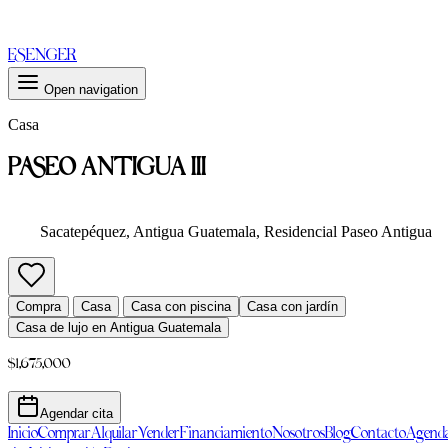
ES
EN
GER
Open navigation
Casa
PASEO ANTIGUA III
Sacatepéquez, Antigua Guatemala, Residencial Paseo Antigua
Compra
Casa
Casa con piscina
Casa con jardín
Casa de lujo en Antigua Guatemala
$1,675,000
Agendar cita
Inicio
Comprar
Alquilar
Vender
Financiamiento
Nosotros
Blog
Contacto
Agend