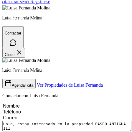
cita
Iniciar sesión
Registrarse
Luisa Fernanda Molina
Contactar
Close
Luisa Fernanda Molina
Ver Propiedades de
Luisa Fernanda
Agendar cita
Contactar con
Luisa Fernanda