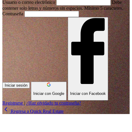
Usuario o correo electrónico
Debe
contener solo letras y números sin espacios. Mínimo 5 caracteres.
Contraseña
Iniciar sesión
Iniciar con
Google
Iniciar con
Facebook
Registrarse
|
¿Haz olvidado tu contraseña?
Regresa a Quick Real Estate