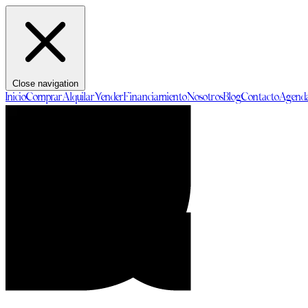
Close navigation
Inicio
Comprar
Alquilar
Vender
Financiamiento
Nosotros
Blog
Contacto
Agenda