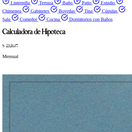
Linternilla
Terraza
Baño
Patio
Estudio
Chimenea
Gabinetes
Bovedas
Tina
Cúpulas
Sala
Comedor
Cocina
Dormitorios con Baños
Calculadora de Hipoteca
$ 2,126.17
Mensual