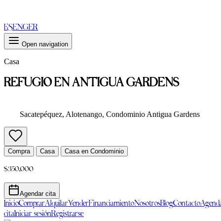
ES
EN
GER
Open navigation
Casa
REFUGIO EN ANTIGUA GARDENS
Sacatepéquez, Alotenango, Condominio Antigua Gardens
Compra
Casa
Casa en Condominio
$350,000
Agendar cita
Inicio
Comprar
Alquilar
Vender
Financiamiento
Nosotros
Blog
Contacto
Agend
cita
Iniciar sesión
Registrarse